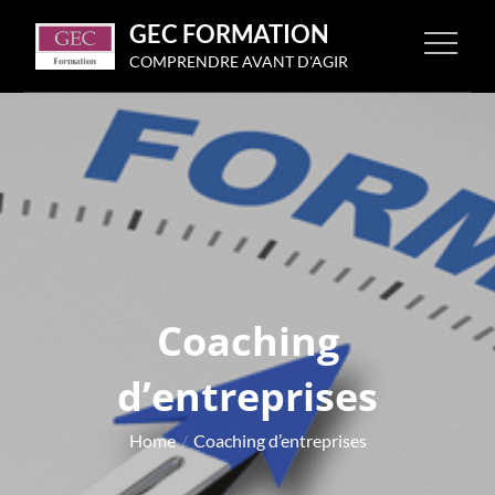
Skip
GEC FORMATION
to
COMPRENDRE AVANT D'AGIR
content
Coaching
d’entreprises
Home
Coaching d’entreprises