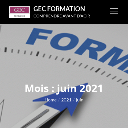
Skip
GEC FORMATION
to
COMPRENDRE AVANT D'AGIR
content
Mois :
juin 2021
Home
2021
juin