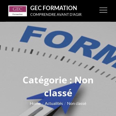
Skip
GEC FORMATION
to
COMPRENDRE AVANT D'AGIR
content
Catégorie :
Non
classé
Home
Actualités
Non classé